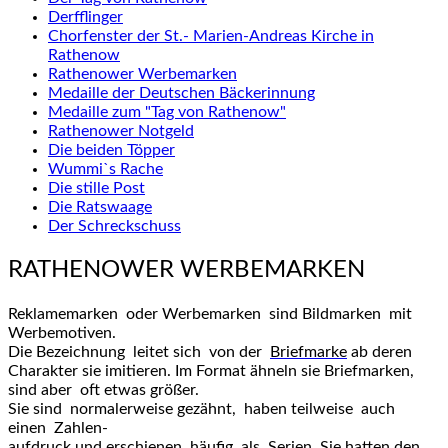
Derfflinger
Chorfenster der St.- Marien-Andreas Kirche in
Rathenow
Rathenower Werbemarken
Medaille der Deutschen Bäckerinnung
Medaille zum "Tag von Rathenow"
Rathenower Notgeld
Die beiden Töpper
Wummi`s Rache
Die stille Post
Die Ratswaage
Der Schreckschuss
RATHENOWER WERBEMARKEN
Reklamemarken oder Werbemarken sind Bildmarken mit
Werbemotiven.
Die Bezeichnung leitet sich von der
Briefmarke
ab deren
Charakter sie imitieren. Im Format ähneln sie Briefmarken,
sind aber oft etwas größer.
Sie sind normalerweise gezähnt, haben teilweise auch
einen Zahlen-
aufdruck und erschienen häufig als Serien. Sie hatten den